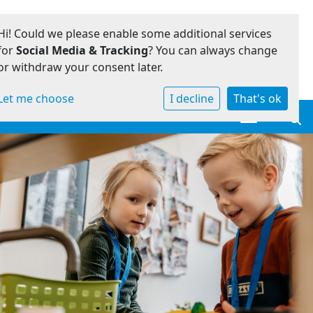
Hi! Could we please enable some additional services
for
Social Media & Tracking
? You can always change
or withdraw your consent later.
Let me choose
I decline
That's ok
Toggle navi